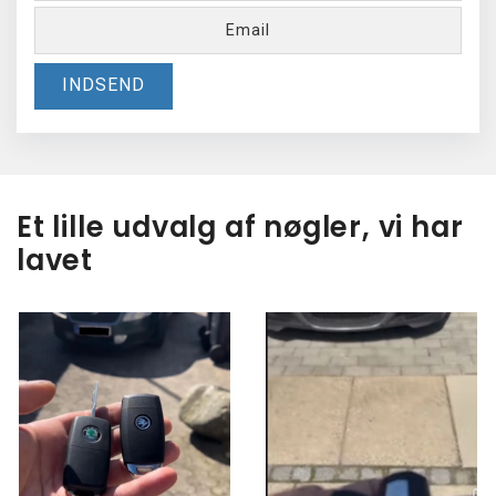
af
Email
nøgle
som
helhed
og
billede
af
nøglebladet)
*
Et lille udvalg af nøgler, vi har
lavet