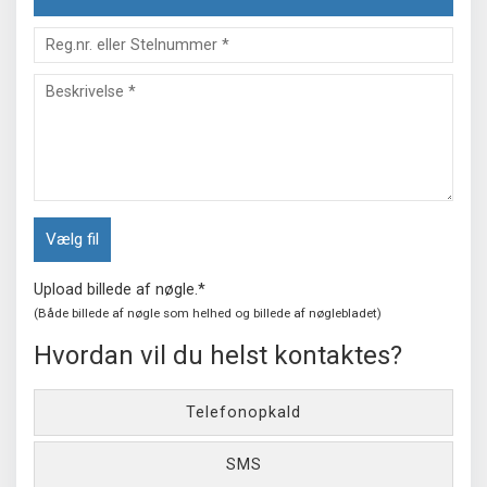
Erhverv
Reg.nr.
eller
Reg.nr.
Stelnummer
eller
*
Stelnummer
*
Upload
Vælg fil
billede
af
Upload billede af nøgle.*
nøgle
(Både billede af nøgle som helhed og billede af nøglebladet)
Hvordan vil du helst kontaktes?
Upload
billede
af
Telefonopkald
nøgle.*
(Både
SMS
billede