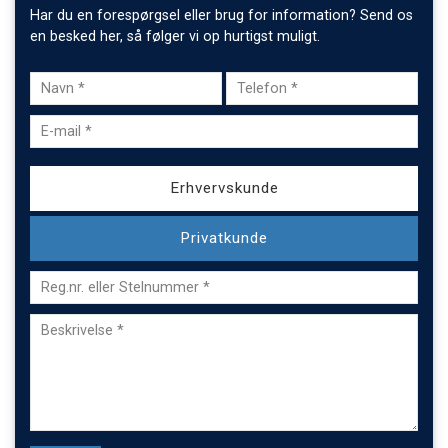
Har du en forespørgsel eller brug for information? Send os
en besked her, så følger vi op hurtigst muligt.
Privat
Erhvervskunde
/
Erhverv
Privatkunde
Reg.nr.
eller
Reg.nr.
Stelnummer
eller
*
Stelnummer
*