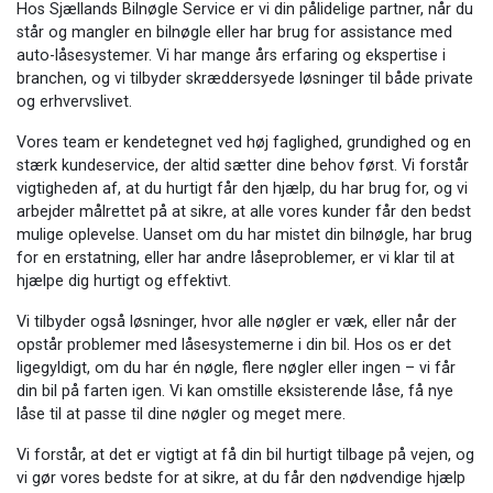
Hos Sjællands Bilnøgle Service er vi din pålidelige partner, når du
står og mangler en bilnøgle eller har brug for assistance med
auto-låsesystemer. Vi har mange års erfaring og ekspertise i
branchen, og vi tilbyder skræddersyede løsninger til både private
og erhvervslivet.
Vores team er kendetegnet ved høj faglighed, grundighed og en
stærk kundeservice, der altid sætter dine behov først. Vi forstår
vigtigheden af, at du hurtigt får den hjælp, du har brug for, og vi
arbejder målrettet på at sikre, at alle vores kunder får den bedst
mulige oplevelse. Uanset om du har mistet din bilnøgle, har brug
for en erstatning, eller har andre låseproblemer, er vi klar til at
hjælpe dig hurtigt og effektivt.
Vi tilbyder også løsninger, hvor alle nøgler er væk, eller når der
opstår problemer med låsesystemerne i din bil. Hos os er det
ligegyldigt, om du har én nøgle, flere nøgler eller ingen – vi får
din bil på farten igen. Vi kan omstille eksisterende låse, få nye
låse til at passe til dine nøgler og meget mere.
Vi forstår, at det er vigtigt at få din bil hurtigt tilbage på vejen, og
vi gør vores bedste for at sikre, at du får den nødvendige hjælp