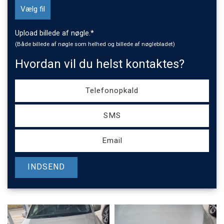
Upload
Vælg fil
billede
af
Upload billede af nøgle.*
nøgle
(Både billede af nøgle som helhed og billede af nøglebladet)
Hvordan vil du helst kontaktes?
Upload
billede
af
Telefonopkald
nøgle.*
(Både
SMS
billede
af
Email
nøgle
som
helhed
og
billede
af
nøglebladet)
*