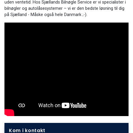
uden ventetid. Hos Sjællands Bilnøgle Service er vi specialister i
bilnøgler og autolåsesystemer – vi er den bedste løsning til dig
på Sjælland - Måske også hele Danmark ;-).
Kom i kontakt