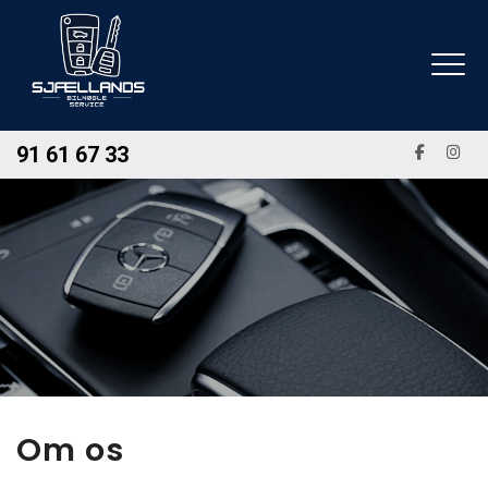
Gå
til
hovedindhold
91 61 67 33
Om os